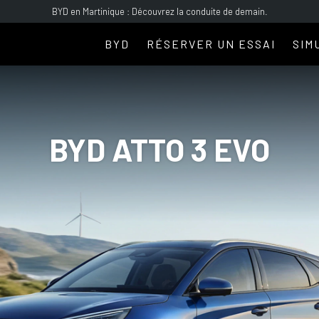
BYD en Martinique : Découvrez la conduite de demain.
BYD
RÉSERVER UN ESSAI
SIM
EALION 7
TANG
SUV
SUV
BYD ATTO 3 EVO