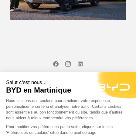
#SeDéplacerMoinsPolluer
© 2023 BYD Martinique
Découvrir BYD
Simuler vos économies
Actualités
Contact