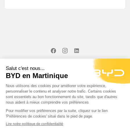
#SeDéplacerMoinsPolluer
© 2023 BYD Martinique
Découvrir BYD
Simuler vos économies
Actualités
Contact
CGV
Politique de confidentialité