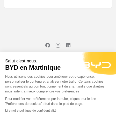
#SeDéplacerMoinsPolluer
© 2023 BYD Martinique
Découvrir BYD
Simuler vos économies
Actualités
Contact
CGV
Politique de confidentialité